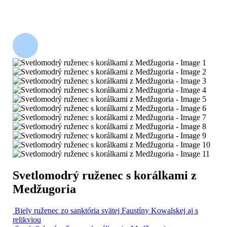
Svetlomodrý ruženec s korálkami z
Medžugoria
Biely ruženec zo sanktória svätej Faustíny Kowalskej aj s
relikviou