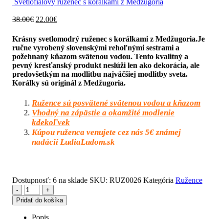
Svetlofialový ruženec s korálkami z Medžugoria
Original
Current
38.00
€
22.00
€
price
price
Krásny svetlomodrý ruženec s korálkami z Medžugoria.Je
was:
is:
ručne vyrobený slovenskými rehoľnými sestrami a
38.00€.
22.00€.
požehnaný kňazom svätenou vodou. Tento kvalitný a
pevný kresťanský produkt neslúži len ako dekorácia, ale
predovšetkým na modlitbu najväčšiej modlitby sveta.
Korálky sú originál z Medžugoria.
Ružence sú posvätené svätenou vodou a kňazom
Vhodný na zápästie a okamžité modlenie
kdekoľvek
Kúpou ruženca venujete cez nás 5€ známej
nadácií LudiaLudom.sk
Dostupnosť:
6 na sklade
SKU:
RUZ0026
Kategória
Ružence
-
+
Pridať do košíka
Popis