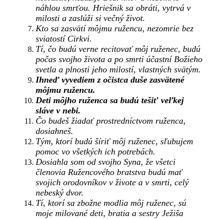
náhlou smrťou. Hriešnik sa obráti, vytrvá v
milosti a zaslúži si večný život.
Kto sa zasvätí môjmu ružencu, nezomrie bez
sviatostí Cirkvi.
Tí, čo budú verne recitovať môj ruženec, budú
počas svojho života a po smrti účastní Božieho
svetla a plnosti jeho milostí, vlastných svätým.
Ihneď vyvediem z očistca duše zasvätené
môjmu ružencu.
Deti môjho ruženca sa budú tešiť veľkej
sláve v nebi.
Čo budeš žiadať prostredníctvom ruženca,
dosiahneš.
Tým, ktorí budú šíriť môj ruženec, sľubujem
pomoc vo všetkých ich potrebách.
Dosiahla som od svojho Syna, že všetci
členovia Ružencového bratstva budú mať
svojich orodovníkov v živote a v smrti, celý
nebeský dvor.
Tí, ktorí sa zbožne modlia môj ruženec, sú
moje milované deti, bratia a sestry Ježiša