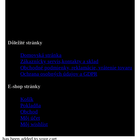
Pracovné dni/Hodiny:
Po - Pia / 8:00 - 18:00
Dôležité stránky
Domovská stránka
Zákaznícky servis,kontakty a sklad
Obchodné podmienky, reklamácie, vrátenie tovaru
Ochrana osobných údajov a GDPR
E-shop stránky
Košík
Pokladňa
Obchod
Môj účet
Môj wishlist
has been added to your cart.