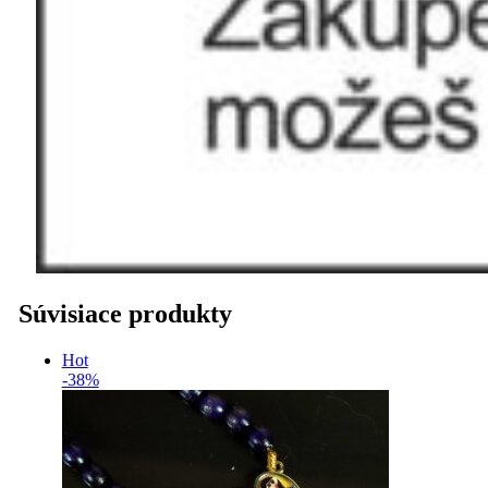
Súvisiace produkty
Hot
-38%