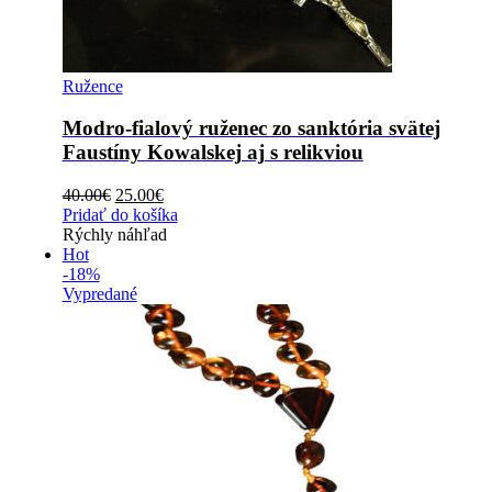
Ružence
Modro-fialový ruženec zo sanktória svätej
Faustíny Kowalskej aj s relikviou
Original
Current
40.00
€
25.00
€
price
price
Pridať do košíka
was:
is:
Rýchly náhľad
40.00€.
25.00€.
Hot
-18%
Vypredané