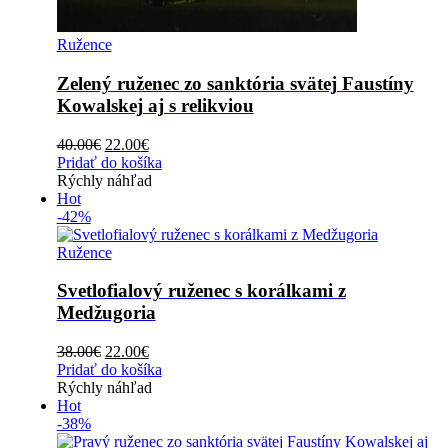
Ružence
Zelený ruženec zo sanktória svätej Faustíny
Kowalskej aj s relikviou
Original
Current
40.00
€
22.00
€
price
price
Pridať do košíka
was:
is:
Rýchly náhľad
40.00€.
22.00€.
Hot
-42%
Ružence
Svetlofialový ruženec s korálkami z
Medžugoria
Original
Current
38.00
€
22.00
€
price
price
Pridať do košíka
was:
is:
Rýchly náhľad
38.00€.
22.00€.
Hot
-38%