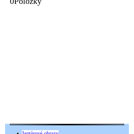
0
Položky
Jantárové obrazy