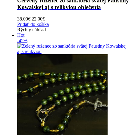
Červený ruženec zo sanktória svätej Faustíny
Kowalskej aj s relikviou oblečenia
Original
Current
38.00
€
22.00
€
price
price
Pridať do košíka
was:
is:
Rýchly náhľad
38.00€.
22.00€.
Hot
-45%