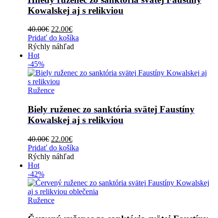
Kowalskej aj s relikviou
Original
Current
40.00
€
22.00
€
price
price
Pridať do košíka
was:
is:
Rýchly náhľad
40.00€.
22.00€.
Hot
-45%
Ružence
Biely ruženec zo sanktória svätej Faustíny
Kowalskej aj s relikviou
Original
Current
40.00
€
22.00
€
price
price
Pridať do košíka
was:
is:
Rýchly náhľad
40.00€.
22.00€.
Hot
-42%
Ružence