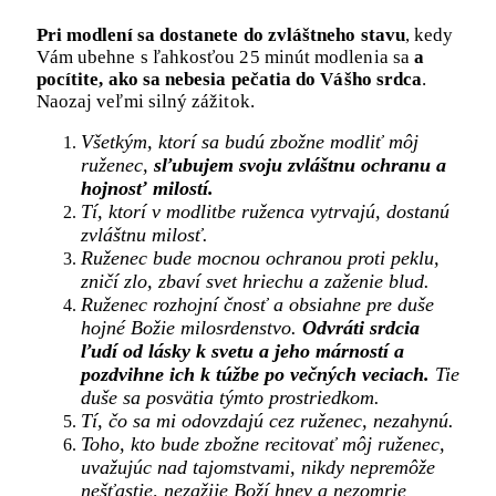
Pri modlení sa dostanete do zvláštneho stavu
, kedy
Vám ubehne s ľahkosťou 25 minút modlenia sa
a
pocítite, ako sa nebesia pečatia do Vášho srdca
.
Naozaj veľmi silný zážitok.
Všetkým, ktorí sa budú zbožne modliť môj
ruženec,
sľubujem svoju zvláštnu ochranu a
hojnosť milostí.
Tí, ktorí v modlitbe ruženca vytrvajú, dostanú
zvláštnu milosť.
Ruženec bude mocnou ochranou proti peklu,
zničí zlo, zbaví svet hriechu a zaženie blud.
Ruženec rozhojní čnosť a obsiahne pre duše
hojné Božie milosrdenstvo.
Odvráti srdcia
ľudí od lásky k svetu a jeho márností a
pozdvihne ich k túžbe po večných veciach.
Tie
duše sa posvätia týmto prostriedkom.
Tí, čo sa mi odovzdajú cez ruženec, nezahynú.
Toho, kto bude zbožne recitovať môj ruženec,
uvažujúc nad tajomstvami, nikdy nepremôže
nešťastie, nezažije Boží hnev a nezomrie