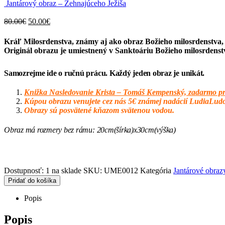
Jantárový obraz – Žehnajúceho Ježiša
Original
Current
80.00
€
50.00
€
price
price
Kráľ Milosrdenstva, známy aj ako obraz Božieho milosrdenstva, b
was:
is:
Originál obrazu je umiestnený v Sanktoáriu Božieho milosrdenst
80.00€.
50.00€.
Samozrejme ide o ručnú prácu. Každý jeden obraz je unikát.
Knižka Nasledovanie Krista – Tomáš Kempenský, zadarmo pr
Kúpou obrazu venujete cez nás 5€ známej nadácií LudiaLud
Obrazy sú posvätené kňazom svätenou vodou.
Obraz má rozmery bez rámu: 20cm(šírka)x30cm(výška)
Dostupnosť:
1 na sklade
SKU:
UME0012
Kategória
Jantárové obraz
Pridať do košíka
Popis
Popis