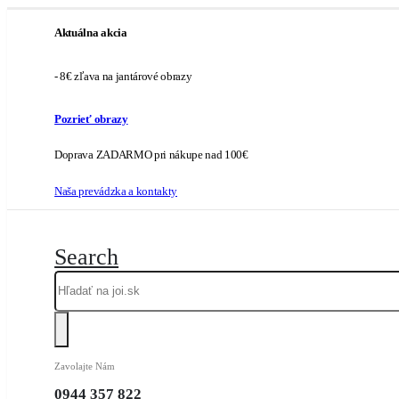
Aktuálna akcia
- 8€ zľava na jantárové obrazy
Pozrieť obrazy
Doprava ZADARMO pri nákupe nad 100€
Naša prevádzka a kontakty
Search
Zavolajte Nám
0944 357 822