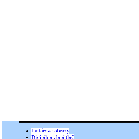
Jantárové obrazy
Digitálna zlatá tlač