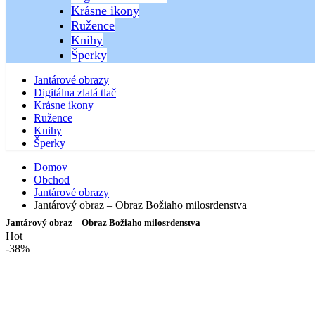
Krásne ikony
Ružence
Knihy
Šperky
Jantárové obrazy
Digitálna zlatá tlač
Krásne ikony
Ružence
Knihy
Šperky
Domov
Obchod
Jantárové obrazy
Jantárový obraz – Obraz Božiaho milosrdenstva
Jantárový obraz – Obraz Božiaho milosrdenstva
Hot
-38%