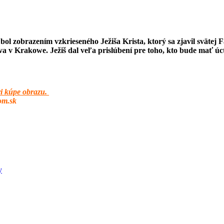
ol zobrazením vzkrieseného Ježiša Krista, ktorý sa zjavil svätej 
va v Krakowe. Ježiš dal veľa prislúbení pre toho, kto bude mať 
i kúpe obrazu.
om.sk
y