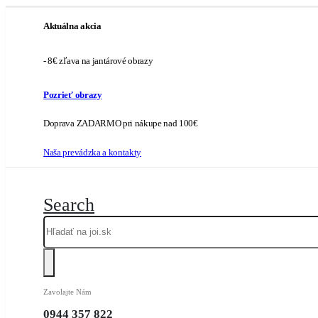
Aktuálna akcia
- 8€ zľava na jantárové obrazy
Pozrieť obrazy
Doprava ZADARMO pri nákupe nad 100€
Naša prevádzka a kontakty
Search
Zavolajte Nám
0944 357 822