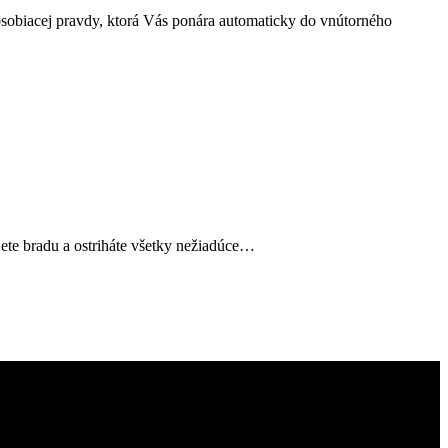
o pôsobiacej pravdy, ktorá Vás ponára automaticky do vnútorného
jete bradu a ostriháte všetky nežiadúce…