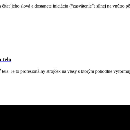
en čítať jeho slová a dostanete iniciáciu (“zasvätenie”) silnej na vnútr
 telo
ť tela. Je to profesionálny strojček na vlasy s ktorým pohodlne vyformu