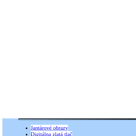
Jantárové obrazy
Digitálna zlatá tlač