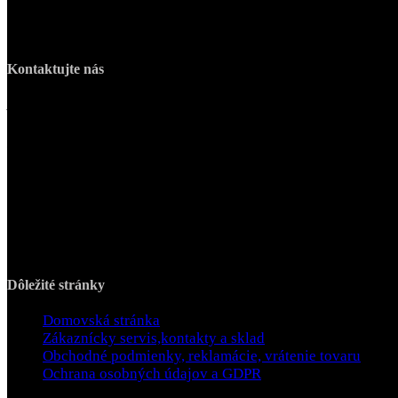
Kvalitné a zaujímavé kresťanské produkty pre potešenie sŕdc 
Kontaktujte nás
Adresa prevádzky:
M.R.Štefánika 2265/10, 026 01 Dolný Kubín
Kontaktné informácie:
Telefón: +421 944 357 822, Email: otazky@joi.sk
Pracovné dni/Hodiny:
Po - Pia / 8:00 - 18:00
Dôležité stránky
Domovská stránka
Zákaznícky servis,kontakty a sklad
Obchodné podmienky, reklamácie, vrátenie tovaru
Ochrana osobných údajov a GDPR