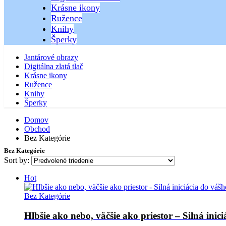
Krásne ikony
Ružence
Knihy
Šperky
Jantárové obrazy
Digitálna zlatá tlač
Krásne ikony
Ružence
Knihy
Šperky
Domov
Obchod
Bez Kategórie
Bez Kategórie
Sort by:
Hot
Bez Kategórie
Hlbšie ako nebo, väčšie ako priestor – Silná inic