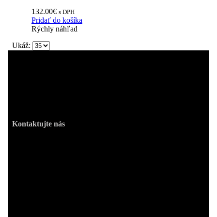
132.00
€
s DPH
Pridať do košíka
Rýchly náhľad
Ukáž:
Kvalitné a zaujímavé kresťanské produkty pre
potešenie sŕdc všetkých ľudí. Zázračné jantárové
obrazy svätých alebo ružence s relikviami.
Kontaktujte nás
Adresa prevádzky:
M.R.Štefánika 2265/10, 026 01 Dolný Kubín
Kontaktné informácie:
Telefón: +421 944 357 822, Email: otazky@joi.sk
Pracovné dni/Hodiny:
Po - Pia / 8:00 - 18:00