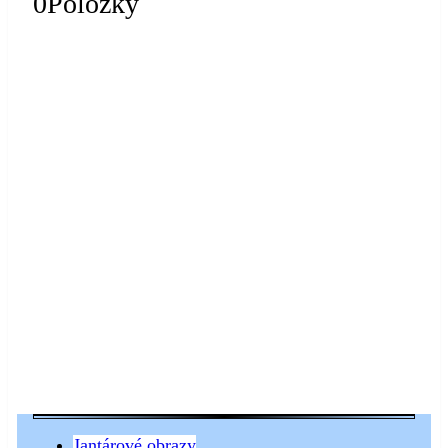
0
Položky
Jantárové obrazy