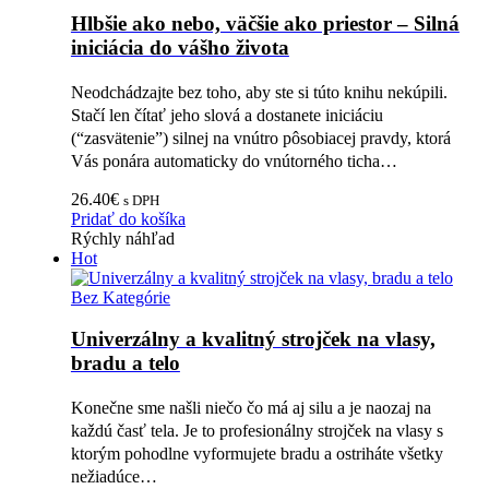
Hlbšie ako nebo, väčšie ako priestor – Silná
iniciácia do vášho života
Neodchádzajte bez toho, aby ste si túto knihu nekúpili.
Stačí len čítať jeho slová a dostanete iniciáciu
(“zasvätenie”) silnej na vnútro pôsobiacej pravdy, ktorá
Vás ponára automaticky do vnútorného ticha…
26.40
€
s DPH
Pridať do košíka
Rýchly náhľad
Hot
Bez Kategórie
Univerzálny a kvalitný strojček na vlasy,
bradu a telo
Konečne sme našli niečo čo má aj silu a je naozaj na
každú časť tela. Je to profesionálny strojček na vlasy s
ktorým pohodlne vyformujete bradu a ostriháte všetky
nežiadúce…