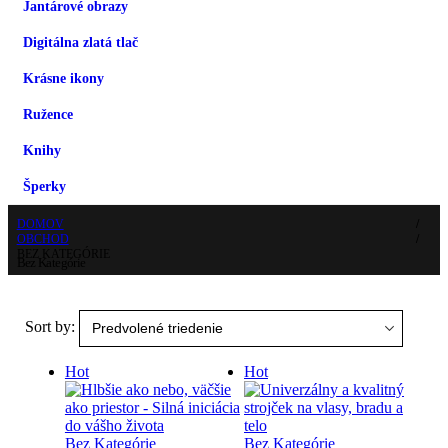
Jantárové obrazy
Digitálna zlatá tlač
Krásne ikony
Ružence
Knihy
Šperky
DOMOV
OBCHOD
BEZ KATEGÓRIE
Bez Kategórie
Sort by:
Hot
Hot
Bez Kategórie
Bez Kategórie