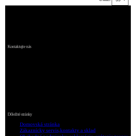
Kvalitné a zaujímavé kresťanské produkty pre
potešenie sŕdc všetkých ľudí. Zázračné jantárové
obrazy svätých alebo ružence s relikviami.
Kontaktujte nás
Adresa prevádzky:
M.R.Štefánika 2265/10, 026 01 Dolný Kubín
Kontaktné informácie:
Telefón: +421 944 357 822, Email: otazky@joi.sk
Pracovné dni/Hodiny:
Po - Pia / 8:00 - 18:00
Dôležité stránky
Domovská stránka
Zákaznícky servis,kontakty a sklad