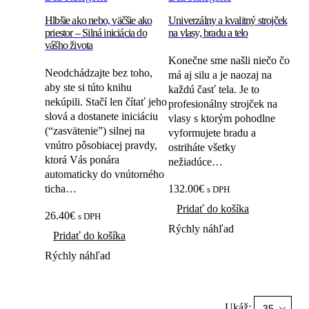
Hlbšie ako nebo, väčšie ako
Univerzálny a kvalitný strojček
priestor – Silná iniciácia do
na vlasy, bradu a telo
vášho života
Konečne sme našli niečo čo
Neodchádzajte bez toho,
má aj silu a je naozaj na
aby ste si túto knihu
každú časť tela. Je to
nekúpili. Stačí len čítať jeho
profesionálny strojček na
slová a dostanete iniciáciu
vlasy s ktorým pohodlne
(“zasvätenie”) silnej na
vyformujete bradu a
vnútro pôsobiacej pravdy,
ostriháte všetky
ktorá Vás ponára
nežiadúce…
automaticky do vnútorného
ticha…
132.00
€
s DPH
Pridať do košíka
26.40
€
s DPH
Rýchly náhľad
Pridať do košíka
Rýchly náhľad
Ukáž: