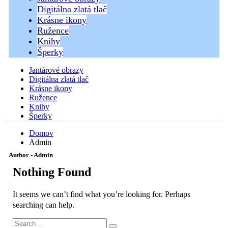
Digitálna zlatá tlač
Krásne ikony
Ružence
Knihy
Šperky
Jantárové obrazy
Digitálna zlatá tlač
Krásne ikony
Ružence
Knihy
Šperky
Domov
Admin
Author - Admin
Nothing Found
It seems we can’t find what you’re looking for. Perhaps
searching can help.