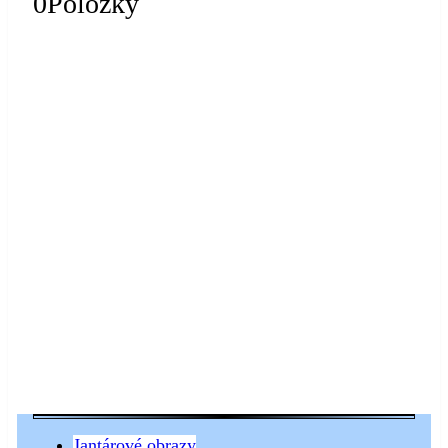
0
Položky
Jantárové obrazy