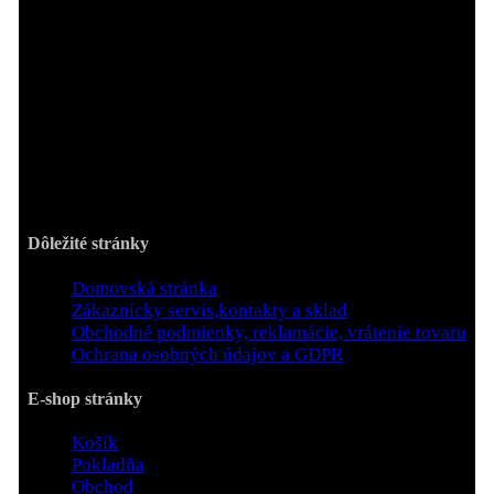
Adresa prevádzky:
M.R.Štefánika 2265/10, 026 01 Dolný Kubín
Kontaktné informácie:
Telefón: +421 944 357 822, Email: otazky@joi.sk
Pracovné dni/Hodiny:
Po - Pia / 8:00 - 18:00
Dôležité stránky
Domovská stránka
Zákaznícky servis,kontakty a sklad
Obchodné podmienky, reklamácie, vrátenie tovaru
Ochrana osobných údajov a GDPR
E-shop stránky
Košík
Pokladňa
Obchod