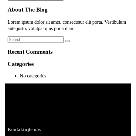
About The Blog
Lorem ipsum dolor sit amet, consectetur elit porta. Vestibulum
ante justo, volutpat quis porta diam.
Recent Comments
Categories
No categories
Kvalitné a zaujímavé kresťanské produkty pre
potešenie sŕdc všetkých ľudí. Zázračné jantárové
obrazy svätých alebo ružence s relikviami.
Kontaktujte nás